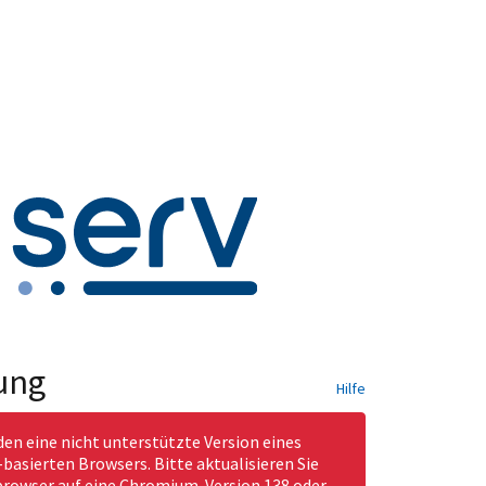
ung
Hilfe
den eine nicht unterstützte Version eines
asierten Browsers. Bitte aktualisieren Sie
rowser auf eine Chromium-Version 138 oder